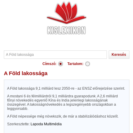
Címszó:
Tartalom:
A Föld lakossága
A Föld lakossága 9,1 milliárd lesz 2050-re - az ENSZ előrejelzése szerint.
A mostani 6 és félmilliárdról 9,1 milliárdra gyarapodunk. A 2,6 milliárd
főnyi növekedés egyenlő Kína és India jelenlegi lakosságának
összegével. A lakosságnövekedés a legszegényebb országokban a
leggyorsabb.
A Föld népessége még növekszik, de már a stabilizálódáshoz közelít.
Szerkesztette:
Lapoda Multimédia