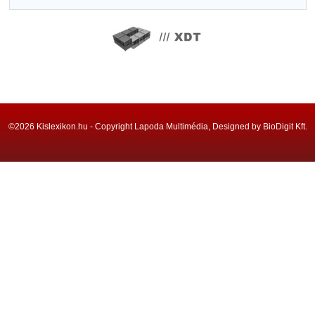
©2026 Kislexikon.hu - Copyright Lapoda Multimédia, Designed by BioDigit Kft.