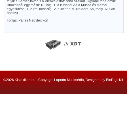
folyik a Sarner-tavon s a Vierwaldstätti tóba szakad. Ugyane tóba ömlik
Buochsnál egy másik 10. Aa; 11. a kurlandi Aa a Musse és Memel
egyesülése, 112 km. hosszú; 12. a livlandi v. Treidern-Aa, mely 320 km.
hosszú.
Forrás: Pallas Nagylexikon
©2026 Kislexikon.hu - Copyright Lapoda Multimédia, Designed by BioDigit Kft.