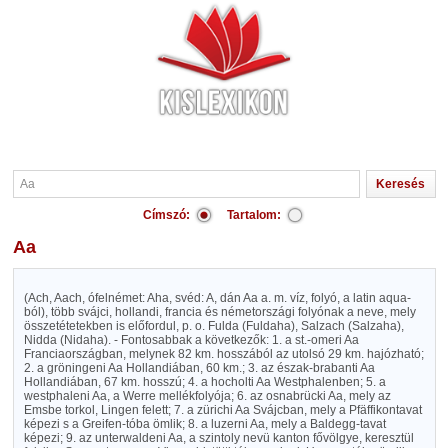
Címszó:
Tartalom:
Aa
(Ach, Aach, ófelnémet: Aha, svéd: A, dán Aa a. m. víz, folyó, a latin aqua-
ból), több svájci, hollandi, francia és németországi folyónak a neve, mely
összetétetekben is előfordul, p. o. Fulda (Fuldaha), Salzach (Salzaha),
Nidda (Nidaha). - Fontosabbak a következők: 1. a st.-omeri Aa
Franciaországban, melynek 82 km. hosszából az utolsó 29 km. hajózható;
2. a gröningeni Aa Hollandiában, 60 km.; 3. az észak-brabanti Aa
Hollandiában, 67 km. hosszú; 4. a hocholti Aa Westphalenben; 5. a
westphaleni Aa, a Werre mellékfolyója; 6. az osnabrücki Aa, mely az
Emsbe torkol, Lingen felett; 7. a zürichi Aa Svájcban, mely a Pfäffikontavat
képezi s a Greifen-tóba ömlik; 8. a luzerni Aa, mely a Baldegg-tavat
képezi; 9. az unterwaldeni Aa, a szintoly nevü kanton fővölgye, keresztül