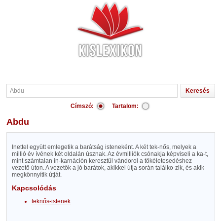
Címszó:
Tartalom:
Abdu
Inettel együtt emlegetik a barátság isteneként. A két tek-nős, melyek a
millió év ívének két oldalán úsznak. Az évmilliók csónakja képviseli a ka-t,
mint számtalan in-karnáción keresztül vándorol a tökéletesedéshez
vezető úton. A vezetők a jó barátok, akikkel útja során találko-zik, és akik
megkönnyítik útját.
Kapcsolódás
teknős-istenek