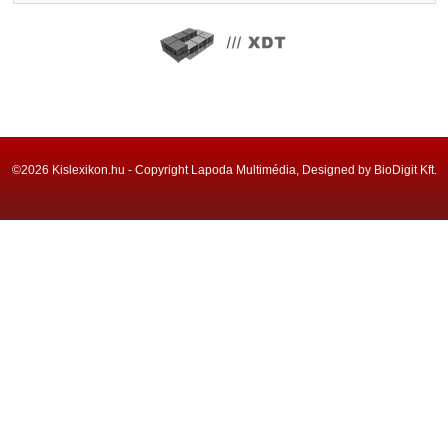
©2026 Kislexikon.hu - Copyright Lapoda Multimédia, Designed by BioDigit Kft.