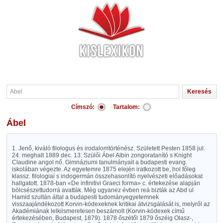
Címszó:
Tartalom:
Ábel
1. Jenő, kiváló filologus és irodalomtörténész. Született Pesten 1858 jul.
24. meghalt 1889 dec. 13. Szülői Ábel Albin zongoratanító s Knight
Claudine angol nő. Gimnáziumi tanulmányait a budapesti evang.
iskolában végezte. Az egyetemre 1875 elején iratkozott be, hol főleg
klassz. filologiai s indogermán összehasonlító nyelvészeti előadásokat
hallgatott. 1878-ban «De infinitivi Graeci forma» c. értekezése alapján
bölcsészettudorrá avatták. Még ugyanez évben reá bizták az Abd ul
Hamid szultán által a budapesti tudományegyetemnek
visszaajándékozott Korvin-kódexeknek kritikai átvizsgálását is, melyről az
Akadémiának lelkiismeretesen beszámolt (Korvin-kódexek című
értekezésében, Budapest, 1879). 1878 őszétől 1879 őszéig Olasz-,