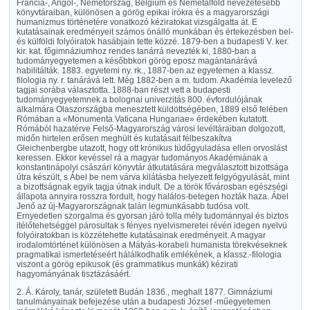
Francia-, Angol-, Németország, Belgium és Németalföld nevezetesebb
könyvtáraiban, különösen a görög epikai irókra és a magyarországi
humanizmus történetére vonatkozó kéziratokat vizsgálgatta át. E
kutatásainak eredményeit számos önálló munkában és értekezésben bel-
és külföldi folyóiratok hasábjain tette közzé. 1879-ben a budapesti V. ker.
kir. kat. főgimnáziumhoz rendes tanárrá nevezték ki, 1880-ban a
tudományegyetemen a későbbkori görög eposz magántanárává
habilitálták. 1883. egyetemi ny. rk., 1887-ben az egyetemen a klassz.
filologia ny. r. tanárává lett. Még 1882-ben a m. tudom. Akadémia levelező
tagjai sorába választotta. 1888-ban részt vett a budapesti
tudományegyetemnek a bolognai univerzitás 800. évfordulójának
alkalmára Olaszországba menesztett küldöttségében, 1889 első felében
Rómában a «Monumenta Vaticana Hungariae» érdekében kutatott.
Rómából hazatérve Felső-Magyarország városi levéltáraiban dolgozott,
midőn hirtelen erősen meghült és kutatásait félbeszakítva
Gleichenbergbe utazott, hogy ott krónikus tüdőgyuladása ellen orvoslást
keressen. Ekkor kevéssel rá a magyar tudományos Akadémiának a
konstantinápolyi császári könyvtár átkutatására megválasztott bizottsága
útra készült, s Ábel be nem várva kilátásba helyezett felgyógyulását, mint
a bizottságnak egyik tagja útnak indult. De a török fővárosban egészségi
állapota annyira rosszra fordult, hogy halálos-betegen hozták haza. Ábel
Jenő az új-Magyarországnak talán legmunkásabb tudósa volt.
Ernyedetlen szorgalma és gyorsan járó tolla mély tudománnyal és biztos
itélőtehetséggel párosultak s fényes nyelvismeretei révén idegen nyelvü
folyóiratokban is közzétehette kutatásainak eredményeit. A magyar
irodalomtörténet különösen a Mátyás-korabeli humanista törekvéseknek
pragmatikai ismertetéseért hálálkodhatik emlékének, a klassz.-filologia
viszont a görög epikusok (és grammatikus munkák) kézirati
hagyományának tisztázásáért.
2. Á. Károly, tanár, született Budán 1836., meghalt 1877. Gimnáziumi
tanulmányainak befejezése után a budapesti József -műegyetemen