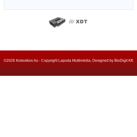
©2026 Kislexikon.hu - Copyright Lapoda Multimédia, Designed by BioDigit Kft.