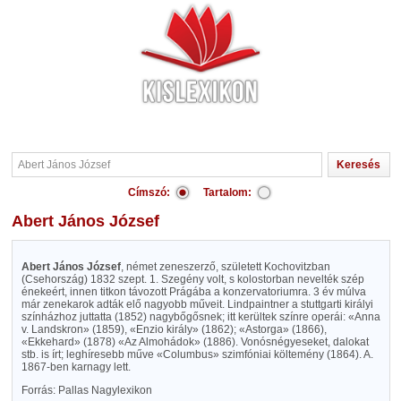
Címszó:
Tartalom:
Abert János József
Abert János József
, német zeneszerző, született Kochovitzban
(Csehország) 1832 szept. 1. Szegény volt, s kolostorban nevelték szép
énekeért, innen titkon távozott Prágába a konzervatoriumra. 3 év múlva
már zenekarok adták elő nagyobb műveit. Lindpaintner a stuttgarti királyi
színházhoz juttatta (1852) nagybőgősnek; itt kerültek színre operái: «Anna
v. Landskron» (1859), «Enzio király» (1862); «Astorga» (1866),
«Ekkehard» (1878) «Az Almohádok» (1886). Vonósnégyeseket, dalokat
stb. is írt; leghíresebb műve «Columbus» szimfóniai költemény (1864). A.
1867-ben karnagy lett.
Forrás: Pallas Nagylexikon