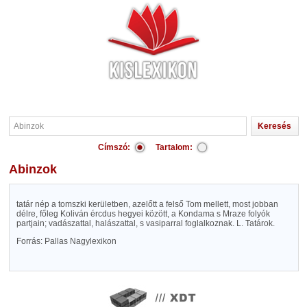
Címszó:
Tartalom:
Abinzok
tatár nép a tomszki kerületben, azelőtt a felső Tom mellett, most jobban
délre, főleg Koliván ércdus hegyei között, a Kondama s Mraze folyók
partjain; vadászattal, halászattal, s vasiparral foglalkoznak. L. Tatárok.
Forrás: Pallas Nagylexikon