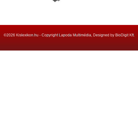
©2026 Kislexikon.hu - Copyright Lapoda Multimédia, Designed by BioDigit Kft.