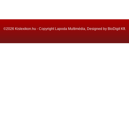
©2026 Kislexikon.hu - Copyright Lapoda Multimédia, Designed by BioDigit Kft.