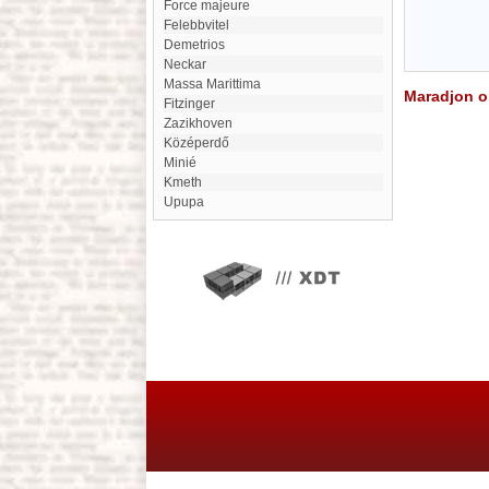
force majeure
Felebbvitel
Demetrios
Neckar
Massa Marittima
Maradjon on
Fitzinger
Zazikhoven
Középerdő
Minié
Kmeth
Upupa