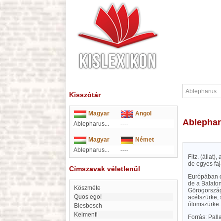
Kisszótár
Magyar
Angol
Ablepha
Ablepharus...
----
Magyar
Német
Ablepharus...
----
Fitz. (állat
de egyes faj
Címszavak véletlenül
Európában cs
de a Balaton
Köszméte
Görögországi
Quos ego!
acélszürke, 
ólomszürke. 
Biesbosch
Kelmenfi
Forrás: Pal