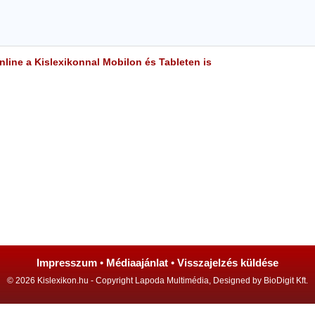
line a Kislexikonnal Mobilon és Tableten is
Impresszum
•
Médiaajánlat
•
Visszajelzés küldése
© 2026 Kislexikon.hu - Copyright Lapoda Multimédia, Designed by BioDigit Kft.