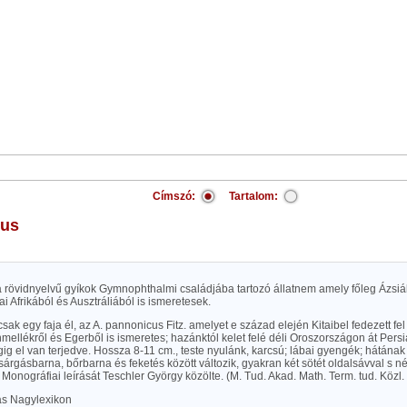
Címszó:
Tartalom:
rus
), a rövidnyelvű gyíkok Gymnophthalmi családjába tartozó állatnem amely főleg Ázsiá
ai Afrikából és Ausztráliából is ismeretesek.
ak egy faja él, az A. pannonicus Fitz. amelyet e század elején Kitaibel fedezett fe
mellékről és Egerből is ismeretes; hazánktól kelet felé déli Oroszországon át Persi
g el van terjedve. Hossza 8-11 cm., teste nyulánk, karcsú; lábai gyengék; hátának
sárgásbarna, bőrbarna és feketés között változik, gyakran két sötét oldalsávval s n
Monográfiai leírását Teschler György közölte. (M. Tud. Akad. Math. Term. tud. Közl. X
las Nagylexikon