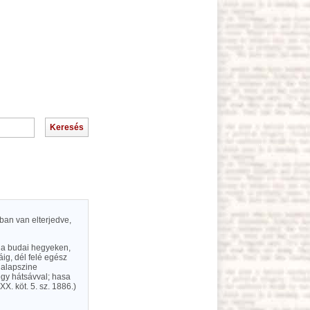
ban van elterjedve,
l a budai hegyeken,
áig, dél felé egész
 alapszine
égy hátsávval; hasa
X. köt. 5. sz. 1886.)