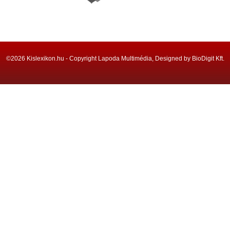
©2026 Kislexikon.hu - Copyright Lapoda Multimédia, Designed by BioDigit Kft.