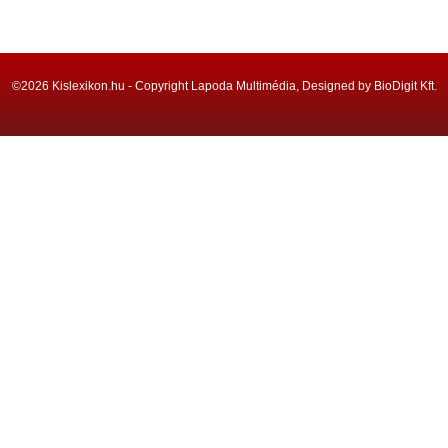
©2026 Kislexikon.hu - Copyright Lapoda Multimédia, Designed by BioDigit Kft.