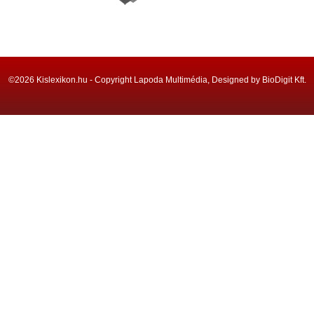
©2026 Kislexikon.hu - Copyright Lapoda Multimédia, Designed by BioDigit Kft.