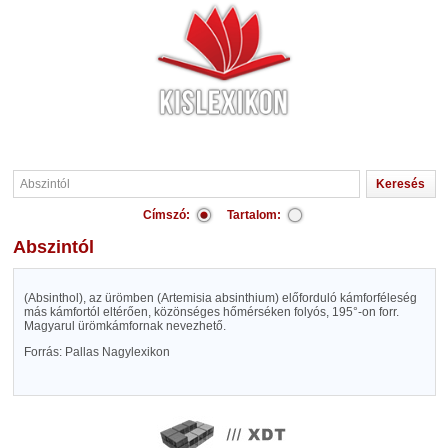
Címszó:
Tartalom:
Abszintól
(Absinthol), az ürömben (Artemisia absinthium) előforduló kámforféleség
más kámfortól eltérően, közönséges hőmérséken folyós, 195°-on forr.
Magyarul ürömkámfornak nevezhető.
Forrás: Pallas Nagylexikon