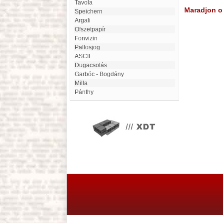
Tavola
Maradjon on
Speichern
argali
Ofszetpapír
Fonvizin
Pallosjog
ASCII
Dugacsolás
Garbóc - Bogdány
Milla
Pánthy