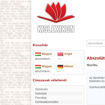
Kisszótár
Magyar
Angol
abszolú
abszolútum...
----
filozófia,
Magyar
Német
abszolútum...
----
az idealista
Címszavak véletlenül
tökéletes és
Szerkesztet
Szinérzés
Gyántafa
Frecskay
gombakkumulátor