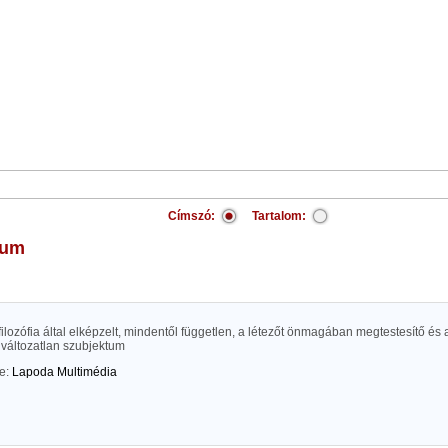
Címszó:
Tartalom:
tum
 filozófia által elképzelt, mindentől független, a létezőt önmagában megtestesítő és 
 változatlan szubjektum
te:
Lapoda Multimédia