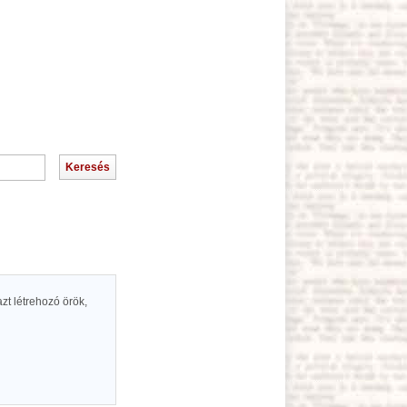
azt létrehozó örök,