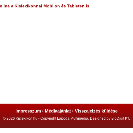
line a Kislexikonnal Mobilon és Tableten is
Impresszum
•
Médiaajánlat
•
Visszajelzés küldése
© 2026 Kislexikon.hu - Copyright Lapoda Multimédia, Designed by BioDigit Kft.