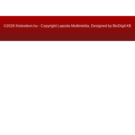
©2026 Kislexikon.hu - Copyright Lapoda Multimédia, Designed by BioDigit Kft.