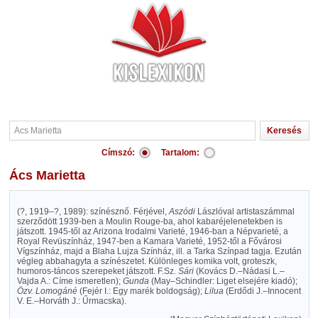
Címszó:
Tartalom:
Ács Marietta
(?, 1919–?, 1989): színésznő. Férjével,
Aszódi
Lászlóval artistaszámmal
szerződött 1939-ben a Moulin Rouge-ba, ahol kabaréjelenetekben is
játszott. 1945-től az Arizona Irodalmi Varieté, 1946-ban a Népvarieté, a
Royal Revüszínház, 1947-ben a Kamara Varieté, 1952-től a Fővárosi
Vígszínház, majd a Blaha Lujza Színház, ill. a Tarka Színpad tagja. Ezután
végleg abbahagyta a színészetet. Különleges komika volt, groteszk,
humoros-táncos szerepeket játszott. F.Sz.
Sári
(Kovács D.–Nádasi L.–
Vajda A.: Címe ismeretlen);
Gunda
(May–Schindler: Liget elsejére kiadó);
Özv. Lomogáné
(Fejér I.: Egy marék boldogság);
Lilua
(Erdődi J.–Innocent
V. E.–Horváth J.: Űrmacska).