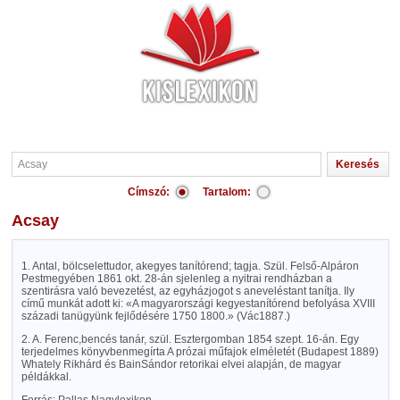
Címszó:
Tartalom:
Acsay
1. Antal, bölcselettudor, akegyes tanítórend; tagja. Szül. Felső-Alpáron
Pestmegyében 1861 okt. 28-án sjelenleg a nyitrai rendházban a
szentirásra való bevezetést, az egyházjogot s aneveléstant tanítja. Ily
című munkát adott ki: «A magyarországi kegyestanítórend befolyása XVIII
századi tanügyünk fejlődésére 1750 1800.» (Vác1887.)
2. A. Ferenc,bencés tanár, szül. Esztergomban 1854 szept. 16-án. Egy
terjedelmes könyvbenmegírta A prózai műfajok elméletét (Budapest 1889)
Whately Rikhárd és BainSándor retorikai elvei alapján, de magyar
példákkal.