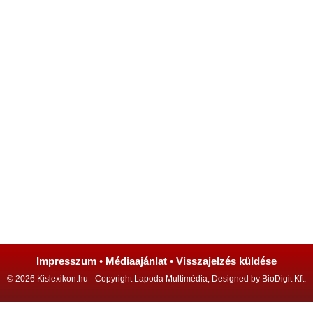
Impresszum
•
Médiaajánlat
•
Visszajelzés küldése
© 2026 Kislexikon.hu - Copyright Lapoda Multimédia, Designed by BioDigit Kft.