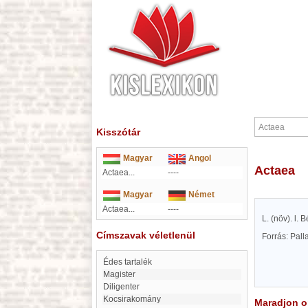
Kisszótár
Magyar
Angol
Actaea
Actaea...
----
Magyar
Német
Actaea...
----
L. (növ). l.
Címszavak véletlenül
Forrás: Pal
Édes tartalék
Magister
diligenter
Kocsirakomány
Maradjon on