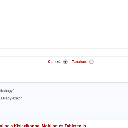
Címszó:
Tartalom:
 Békabogyó.
las Nagylexikon
line a Kislexikonnal Mobilon és Tableten is