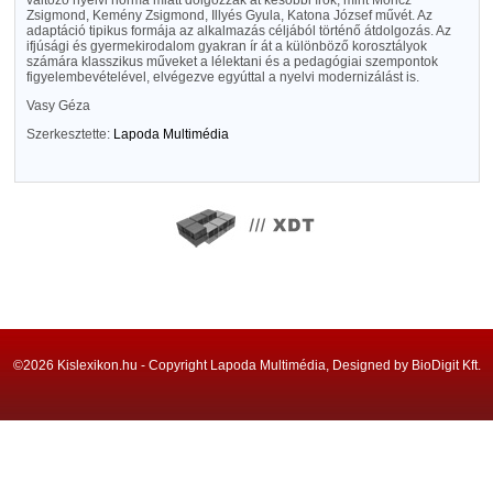
változó nyelvi norma miatt dolgozzák át későbbi írók, mint Móricz
Zsigmond, Kemény Zsigmond, Illyés Gyula, Katona József művét. Az
adaptáció tipikus formája az alkalmazás céljából történő átdolgozás. Az
ifjúsági és gyermekirodalom gyakran ír át a különböző korosztályok
számára klasszikus műveket a lélektani és a pedagógiai szempontok
figyelembevételével, elvégezve egyúttal a nyelvi modernizálást is.
Vasy Géza
Szerkesztette:
Lapoda Multimédia
©2026 Kislexikon.hu - Copyright Lapoda Multimédia, Designed by BioDigit Kft.