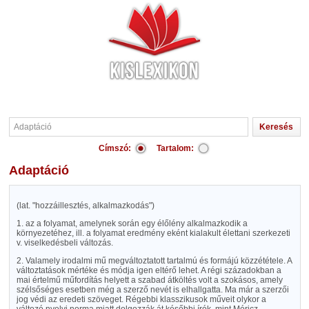
Címszó:
Tartalom:
Adaptáció
(lat. "hozzáillesztés, alkalmazkodás")
1. az a folyamat, amelynek során egy élőlény alkalmazkodik a
környezetéhez, ill. a folyamat eredmény eként kialakult élettani szerkezeti
v. viselkedésbeli változás.
2. Valamely irodalmi mű megváltoztatott tartalmú és formájú közzététele. A
változtatások mértéke és módja igen eltérő lehet. A régi századokban a
mai értelmű műfordítás helyett a szabad átköltés volt a szokásos, amely
szélsőséges esetben még a szerző nevét is elhallgatta. Ma már a szerzői
jog védi az eredeti szöveget. Régebbi klasszikusok műveit olykor a