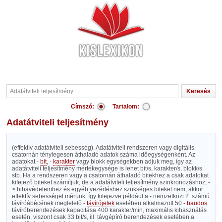
Címszó:
Tartalom:
Adatátviteli teljesítmény
(effektív adatátviteli sebesség). Adatátviteli rendszeren vagy digitális
csatornán ténylegesen áthaladó adatok száma időegységenként. Az
adatokat -
bit
, -
karakter
vagy blokk egységekben adjuk meg, így az
adatátviteli teljesítmény mértékegysége is lehet bit/s, karakter/s, blokk/s
stb. Ha a rendszeren vagy a csatornán áthaladó bitekhez a csak adatokat
kifejező biteket számítjuk, de a adatátviteli teljesítmény szinkronozáshoz, -
> hibavédelemhez és egyéb vezérléshez szükséges biteket nem, akkor
effektív sebességet mérünk. Így kifejezve például a - nemzetközi 2. számú
távíróábécének megfelelő -
távírójelek
esetében alkalmazott 50 -
baudos
távíróberendezések kapacitása 400 karakter/min, maximális kihasználás
esetén, viszont csak 33 bit/s, ill. távgépíró berendezések esetében a