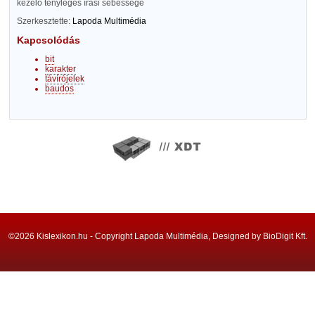
kezelő tényleges írási sebessége
Szerkesztette:
Lapoda Multimédia
Kapcsolódás
bit
karakter
távírójelek
baudos
©2026 Kislexikon.hu - Copyright Lapoda Multimédia, Designed by BioDigit Kft.