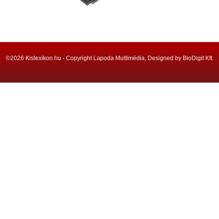
©2026 Kislexikon.hu - Copyright Lapoda Multimédia, Designed by BioDigit Kft.