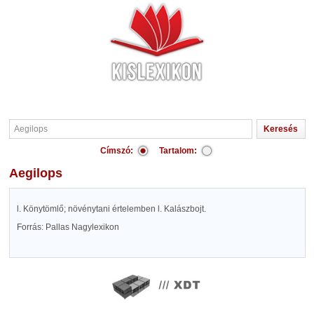
Címszó:
Tartalom:
Aegilops
l. Könytömlő; növénytani értelemben l. Kalászbojt.
Forrás: Pallas Nagylexikon