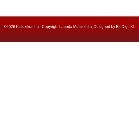
©2026 Kislexikon.hu - Copyright Lapoda Multimédia, Designed by BioDigit Kft.