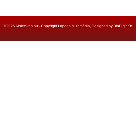
©2026 Kislexikon.hu - Copyright Lapoda Multimédia, Designed by BioDigit Kft.