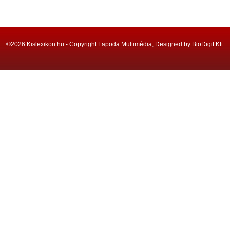
©2026 Kislexikon.hu - Copyright Lapoda Multimédia, Designed by BioDigit Kft.