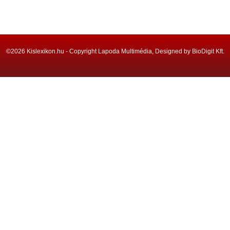
©2026 Kislexikon.hu - Copyright Lapoda Multimédia, Designed by BioDigit Kft.