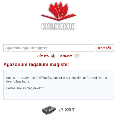
Címszó:
Tartalom:
Agazonum regalium magister
(lat.) a. m. magyar királyifőlovászmester (l. o.), zászlós úr és mint ilyen a
főrendiház tagja.
Forrás: Pallas Nagylexikon