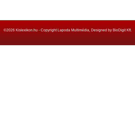
©2026 Kislexikon.hu - Copyright Lapoda Multimédia, Designed by BioDigit Kft.