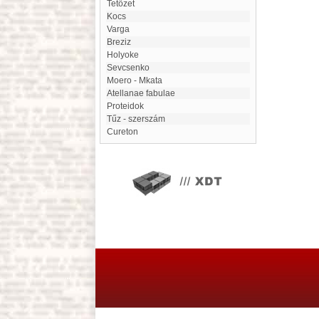
Tetőzet
Kocs
varga
Breziz
Holyoke
Sevcsenko
Moero - Mkata
Atellanae fabulae
Proteidok
Tűz - szerszám
Cureton