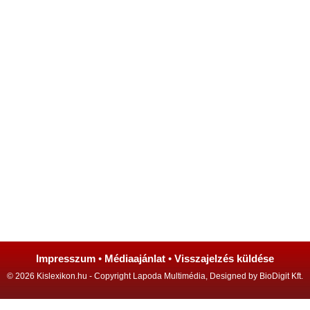
Impresszum
•
Médiaajánlat
•
Visszajelzés küldése
© 2026 Kislexikon.hu - Copyright Lapoda Multimédia, Designed by BioDigit Kft.