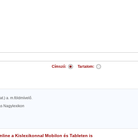
Címszó:
Tartalom:
lat.) a. m.földmívelő.
las Nagylexikon
line a Kislexikonnal Mobilon és Tableten is