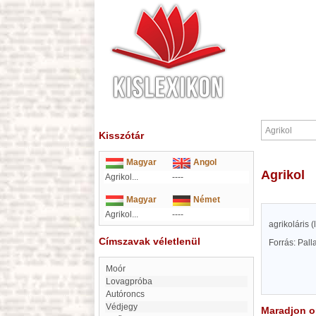
Kisszótár
Magyar
Angol
Agrikol
Agrikol...
----
Magyar
Német
Agrikol...
----
agrikoláris (
Címszavak véletlenül
Forrás: Pal
Moór
Lovagpróba
Autóroncs
Védjegy
Maradjon on