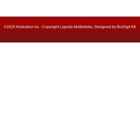
©2026 Kislexikon.hu - Copyright Lapoda Multimédia, Designed by BioDigit Kft.