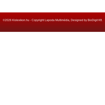
©2026 Kislexikon.hu - Copyright Lapoda Multimédia, Designed by BioDigit Kft.