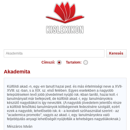
Címszó:
Tartalom:
Akademita
Külföldi akad.-n, egy.-en tanult hazai ped. és más értelmiségi neve a XVII-
XVIII. sz.-ban, s a XIX. sz. első felében. Egyes esetekben a nagyobb
településeken levő jobb jövedelmet nyújtó isk.-kban tanító, hazai koll.-i
tanulmányait már befejezett, de külföldi akad.-i, egy. tanulmányokra
készülő nagydiákot is így nevezték. (A nagyobb jövedelem jelentős része
a külföldi felsőfokú tanulmányok költségeinek fedezésére szolgált, ezért
ezek a nagyobb, tehetősebb isk.-k - a korabeli szóhasználat szerint - az
"academica promotio", vagyis az akad.-i, egy. tanulmányokra való
feljebbjutás anyagi lehetőségét nyújtották a tehetséges nagydiákoknak.)
Mészáros István