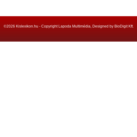
©2026 Kislexikon.hu - Copyright Lapoda Multimédia, Designed by BioDigit Kft.