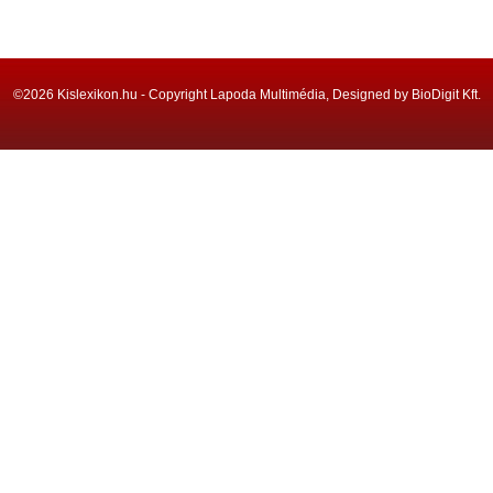
©2026 Kislexikon.hu - Copyright Lapoda Multimédia, Designed by BioDigit Kft.