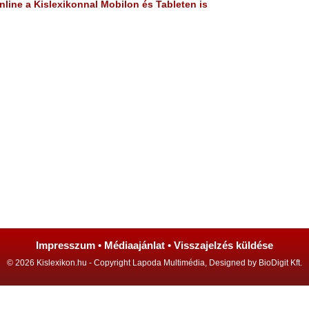
line a Kislexikonnal Mobilon és Tableten is
Impresszum
•
Médiaajánlat
•
Visszajelzés küldése
© 2026 Kislexikon.hu - Copyright Lapoda Multimédia, Designed by BioDigit Kft.