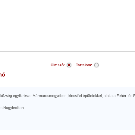
Címszó:
Tartalom:
hó
 község egyik része Mármarosmegyében, kincstári épületekkel; alatta a Fehér- és 
las Nagylexikon