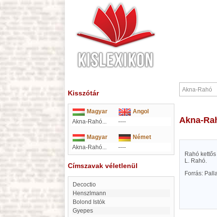
Kisszótár
Magyar
Angol
Akna-Ra
Akna-Rahó...
----
Magyar
Német
Akna-Rahó...
----
Rahó kettős
L. Rahó.
Címszavak véletlenül
Forrás: Pal
Decoctio
Henszlmann
Bolond Istók
Gyepes