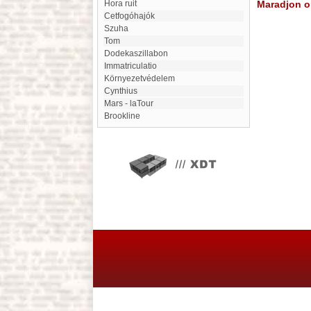
Hora ruit
Maradjon on
Cetfogóhajók
Szuha
Tom
dodekaszillabon
Immatriculatio
környezetvédelem
Cynthius
Mars - laTour
Brookline