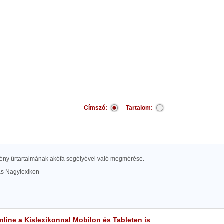
Címszó:
Tartalom:
ény űrtartalmának akófa segélyével való megmérése.
las Nagylexikon
line a Kislexikonnal Mobilon és Tableten is