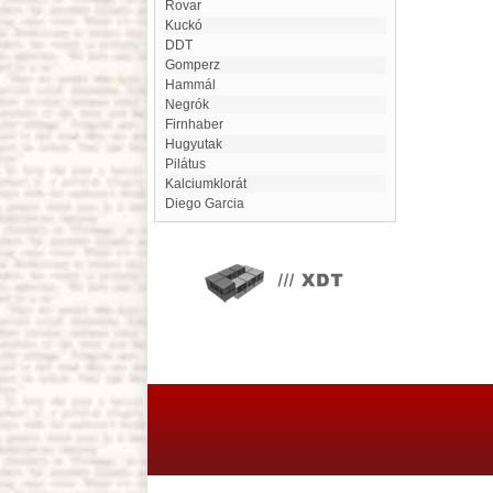
Rovar
Kuckó
DDT
Gomperz
Hammál
Negrók
Firnhaber
Hugyutak
Pilátus
Kalciumklorát
Diego Garcia