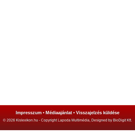
Impresszum
•
Médiaajánlat
•
Visszajelzés küldése
© 2026 Kislexikon.hu - Copyright Lapoda Multimédia, Designed by BioDigit Kft.