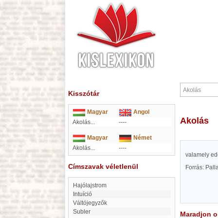
Kisszótár
Magyar
Angol
Akolás
Akolás...
----
Magyar
Német
Akolás...
----
valamely ed
Címszavak véletlenül
Forrás: Pal
Hajólajstrom
intuíció
Váltójegyzők
Subler
Maradjon on