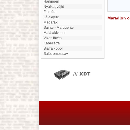
Harlingen
Nyálkagyüjtő
fraktúra
Léleklyuk
Maradjon on
Madarak
Sainte - Marguerite
Malátakivonat
Vizes lövés
kábellétra
Biafra - öböl
Salétromos sav