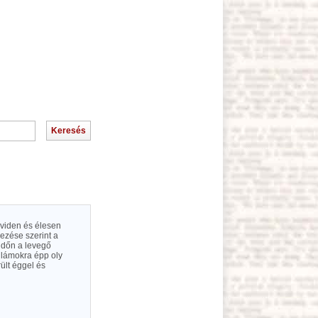
öviden és élesen
dezése szerint a
időn a levegő
ullámokra épp oly
ült éggel és