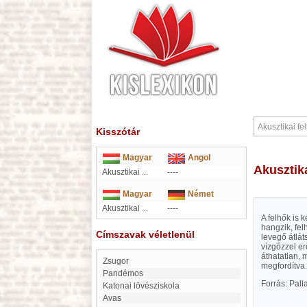
Kisszótár
Magyar
Angol
Akusztik
Akusztikai ...
----
Magyar
Német
Akusztikai ...
----
A felhők is 
hangzik, fel
Címszavak véletlenül
levegő átlá
vízgőzzel er
áthatatlan, 
Zsugor
megfordítva.
Pandémos
Forrás: Pal
Katonai lövésziskola
Avas