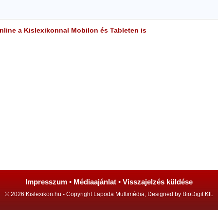
line a Kislexikonnal Mobilon és Tableten is
Impresszum
•
Médiaajánlat
•
Visszajelzés küldése
© 2026 Kislexikon.hu - Copyright Lapoda Multimédia, Designed by BioDigit Kft.