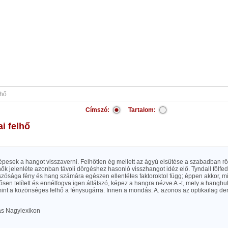
Címszó:
Tartalom:
ai felhő
képesek a hangot visszaverni. Felhőtlen ég mellett az ágyú elsütése a szabadban r
hők jelenléte azonban távoli dörgéshez hasonló visszhangot idéz elő. Tyndall fölfe
tszósága fény és hang számára egészen ellentétes faktoroktol függ; éppen akkor, m
ősen telített és ennélfogva igen átlátszó, képez a hangra nézve A.-t, mely a hangh
mint a közönséges felhő a fénysugárra. Innen a mondás: A. azonos az optikailag der
las Nagylexikon