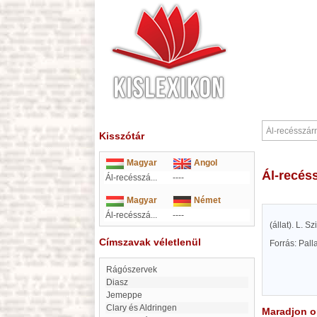
Kisszótár
Magyar
Angol
Ál-recé
Ál-recésszá...
----
Magyar
Német
Ál-recésszá...
----
(állat). L. Sz
Címszavak véletlenül
Forrás: Pal
Rágószervek
Diasz
Jemeppe
Clary és Aldringen
Maradjon on