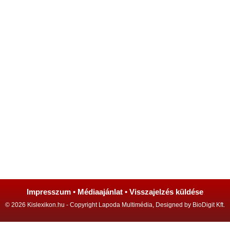
Impresszum
•
Médiaajánlat
•
Visszajelzés küldése
© 2026 Kislexikon.hu - Copyright Lapoda Multimédia, Designed by BioDigit Kft.