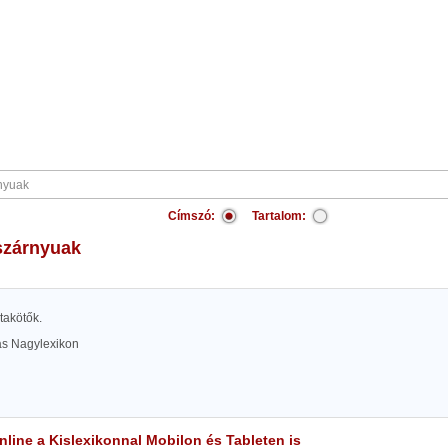
Címszó:
Tartalom:
sszárnyuak
itakötők.
las Nagylexikon
line a Kislexikonnal Mobilon és Tableten is