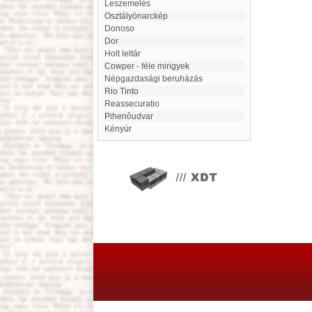
Leszemelés
Osztályönarckép
Donoso
Dor
Holt leltár
Cowper - féle mirigyek
népgazdasági beruházás
Rio Tinto
Reassecuratio
Pihenôudvar
Kényúr