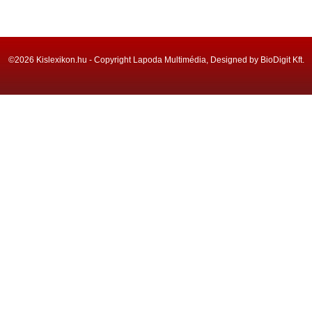
©2026 Kislexikon.hu - Copyright Lapoda Multimédia, Designed by BioDigit Kft.