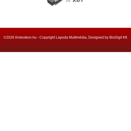
©2026 Kislexikon.hu - Copyright Lapoda Multimédia, Designed by BioDigit Kft.