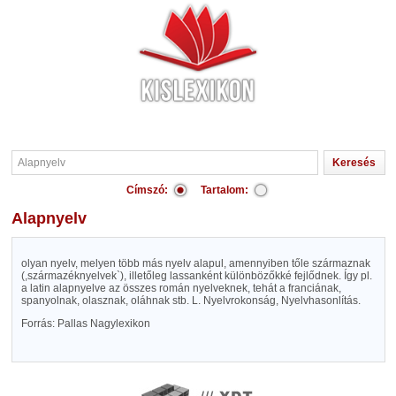
Címszó:
Tartalom:
Alapnyelv
olyan nyelv, melyen több más nyelv alapul, amennyiben tőle származnak
(,származéknyelvek`), illetőleg lassanként különbözőkké fejlődnek. Így pl.
a latin alapnyelve az összes román nyelveknek, tehát a franciának,
spanyolnak, olasznak, oláhnak stb. L. Nyelvrokonság, Nyelvhasonlítás.
Forrás: Pallas Nagylexikon