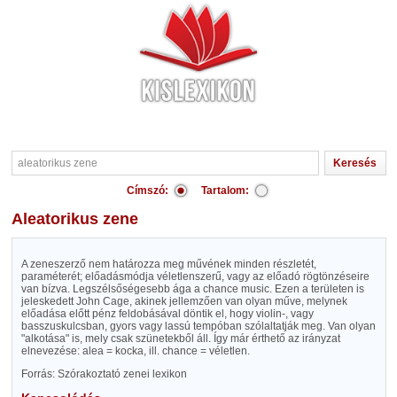
Címszó:
Tartalom:
aleatorikus zene
A zeneszerző nem határozza meg művének minden részletét,
paraméterét; előadásmódja véletlenszerű, vagy az előadó rögtönzéseire
van bízva. Legszélsőségesebb ága a chance music. Ezen a területen is
jeleskedett John Cage, akinek jellemzően van olyan műve, melynek
előadása előtt pénz feldobásával döntik el, hogy violin-, vagy
basszuskulcsban, gyors vagy lassú tempóban szólaltatják meg. Van olyan
"alkotása" is, mely csak szünetekből áll. Így már érthető az irányzat
elnevezése: alea = kocka, ill. chance = véletlen.
Forrás: Szórakoztató zenei lexikon