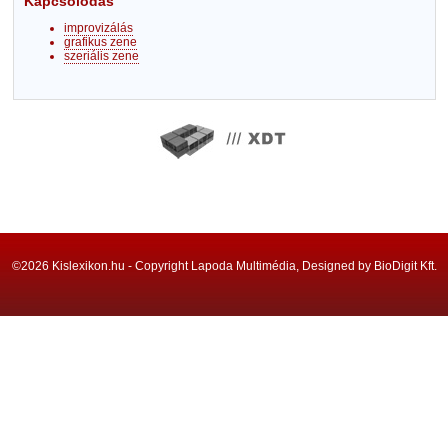
Kapcsolódás
improvizálás
grafikus zene
szeriális zene
©2026 Kislexikon.hu - Copyright Lapoda Multimédia, Designed by BioDigit Kft.