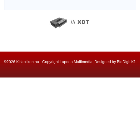
©2026 Kislexikon.hu - Copyright Lapoda Multimédia, Designed by BioDigit Kft.