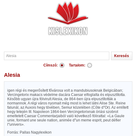
Címszó:
Tartalom:
Alesia
igen régi és megerősített fővárosa volt a mandubiusoknak Belgicában;
Vercingetorix makacs védelme dacára Caesar elfoglalta és elpusztította.
Később ugyan újra fölvirult Alesia, de 864-ben újra elpusztították a
normannok. A régi város nyomait még most is lehet látni Alise Ste. Reine
falunál, az Auxois hegy tövében, Semur közelében (Côte d"Or). Az említett
hegy tetején III. Napoleon 1864-ben Vercingetorixnak óriási szobrot
emeltetett Caesar Commentarjaiból való következő fölirattal: «La Gaule
unie, formant une seule nation, animée d"un meme esprit, peut défier
l"univers».
Forrás: Pallas Nagylexikon