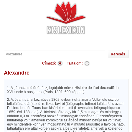
Címszó:
Tartalom:
Alexandre
1. A.; francia műtörténész; legújabb műve: Histoire de l"art décoratif du
XVI. secle á nos jours. (Paris, 1891. 600 képpel.)
2. A. Jean, párisi kézműves 1802. évben (tehát már a Volta-féle oszlop
feltalálása után) az ú. n. titkos távirót (télégraphe intime) találta fel s azzal
Poitiers-ben és Tours-ban kísérleteket tett (l. «Annales télégraphiques»
1859. évf. 188. old.). A. távirási célra egy kb. 1,5 m. magas és mindegyik
oldalon 0,3 m. szekrényt használt mindegyik szobában. E szekrényeken
mutatólap volt, amelyen köröskörül az ábécé minden betűje fel volt írva;
egy mindenfelé könnyen mozgatható tű v. mutató (aiguille) a távolba ható,
láthatatlan erő által körben azokra a betűkre vitetett, amelyek a közlendő