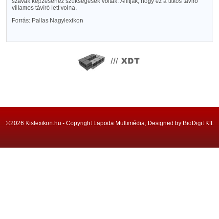
szavak képzéséhez szükségesek voltak. Állítják, hogy ez a titkos távíró
villamos távíró lett volna.
Forrás: Pallas Nagylexikon
©2026 Kislexikon.hu - Copyright Lapoda Multimédia, Designed by BioDigit Kft.