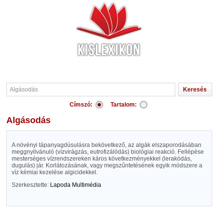
Címszó:
Tartalom:
Algásodás
A növényi tápanyagdúsulásra bekövetkező, az algák elszaporodásában
meggnyilvánuló (vízvirágzás, eutrofizálódás) biológiai reakció. Fellépése
mesterséges vízrendszereken káros következményekkel (lerakódás,
dugulás) jár. Korlátozásának, vagy megszűntetésének egyik módszere a
víz kémiai kezelése algicidekkel.
Szerkesztette:
Lapoda Multimédia