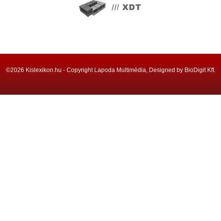
©2026 Kislexikon.hu - Copyright Lapoda Multimédia, Designed by BioDigit Kft.