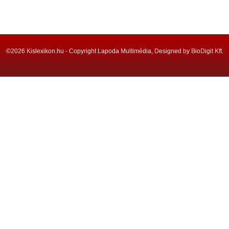
©2026 Kislexikon.hu - Copyright Lapoda Multimédia, Designed by BioDigit Kft.