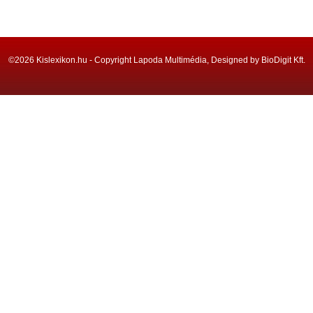
©2026 Kislexikon.hu - Copyright Lapoda Multimédia, Designed by BioDigit Kft.