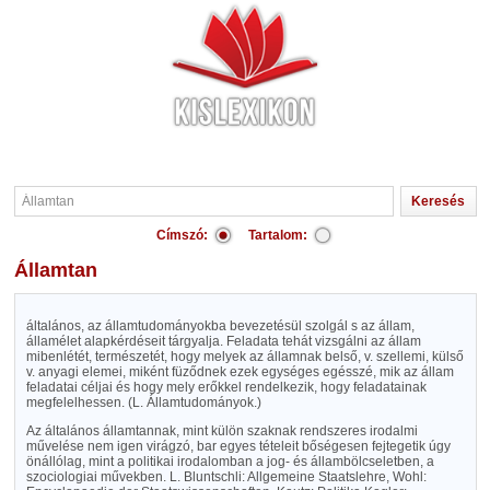
Címszó:
Tartalom:
Államtan
általános, az államtudományokba bevezetésül szolgál s az állam,
államélet alapkérdéseit tárgyalja. Feladata tehát vizsgálni az állam
mibenlétét, természetét, hogy melyek az államnak belső, v. szellemi, külső
v. anyagi elemei, miként füződnek ezek egységes egésszé, mik az állam
feladatai céljai és hogy mely erőkkel rendelkezik, hogy feladatainak
megfelelhessen. (L. Államtudományok.)
Az általános államtannak, mint külön szaknak rendszeres irodalmi
művelése nem igen virágzó, bar egyes tételeit bőségesen fejtegetik úgy
önállólag, mint a politikai irodalomban a jog- és állambölcseletben, a
szociologiai művekben. L. Bluntschli: Allgemeine Staatslehre, Wohl: