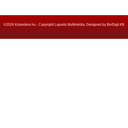
©2026 Kislexikon.hu - Copyright Lapoda Multimédia, Designed by BioDigit Kft.