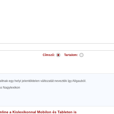
Címszó:
Tartalom:
zaltnak egy helyi jelentéktelen változatát nevezték így Allgauból.
las Nagylexikon
line a Kislexikonnal Mobilon és Tableten is