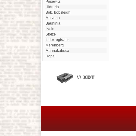
Posewitz
Hidruria
bob, bobsleigh
Molveno
Bauhinia
Izatin
Stolze
indexregiszter
Merenberg
Mannakabóca
Ropal