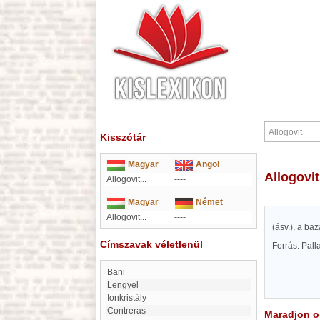
Kisszótár
Magyar
Angol
Allogovit
Allogovit...
----
Magyar
Német
Allogovit...
----
(ásv.), a ba
Címszavak véletlenül
Forrás: Pal
Bani
Lengyel
ionkristály
Contreras
Maradjon on