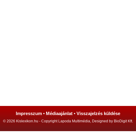
Impresszum
•
Médiaajánlat
•
Visszajelzés küldése
© 2026 Kislexikon.hu - Copyright Lapoda Multimédia, Designed by BioDigit Kft.