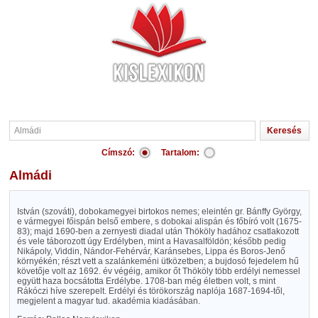
Címszó:
Tartalom:
Almádi
István (szováti), dobokamegyei birtokos nemes; eleintén gr. Bánffy György,
e vármegyei főispán belső embere, s dobokai alispán és főbíró volt (1675-
83); majd 1690-ben a zernyesti diadal után Thököly hadához csatlakozott
és vele táborozott úgy Erdélyben, mint a Havasalföldön; később pedig
Nikápoly, Viddin, Nándor-Fehérvár, Karánsebes, Lippa és Boros-Jenő
környékén; részt vett a szalánkeméni ütközetben; a bujdosó fejedelem hű
követője volt az 1692. év végéig, amikor őt Thököly több erdélyi nemessel
együtt haza bocsátotta Erdélybe. 1708-ban még életben volt, s mint
Rákóczi híve szerepelt. Erdélyi és törökország naplója 1687-1694-től,
megjelent a magyar tud. akadémia kiadásában.