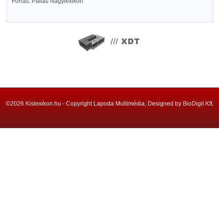
Forrás: Pallas Nagylexikon
©2026 Kislexikon.hu - Copyright Lapoda Multimédia, Designed by BioDigit Kft.