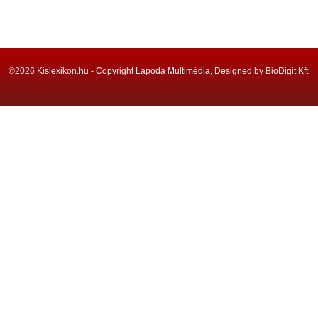
©2026 Kislexikon.hu - Copyright Lapoda Multimédia, Designed by BioDigit Kft.