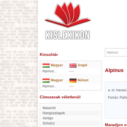
Kisszótár
Magyar
Angol
Alpinus
Alpinus...
----
Magyar
Német
Alpinus...
----
a. m. havasi
Címszavak véletlenül
Forrás: Pal
malachit
Hangszalagok
Vertigo
Schulcz
Maradjon on