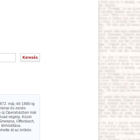
872. máj.-tól 1880-ig
drámai és zenés
ló új Operaházban már
 évad végéig. Közel
Smetana, Offenbach,
 térhódítása.
hette át az örökös