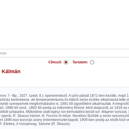
Címszó:
Tartalom:
y Kálmán
 nov. 7.–Bp., 1927. szept. 8.): operarendező. A színi pályát 1871-ben kezdte, majd 1
zínház karénekese, de temperamentuma és kitűnő zenei érzéke alkalmassá tette 
isebb szerepeinek megformálására is. 1881-től ügyelőként alkalmazták. A megnyí
, 1888-tól rend., 1892-től pedig az intézmény főrend.-ként dolgozott, az 1918-as
llított színpadra. Működése alatt egész sor bemutatóra került sor.
Wagner
-sorozat,
j
operái, R.
Strauss
három, ill.
Puccini
öt műve. Nevéhez fűződik a zenei szecesszió
nt 1896-ban koronás arany érdemkeresztet kapott, 1909-ben pedig az elsők közt ve
.R.
Elektra, A rózsalovag, Salome
(R. Strauss).