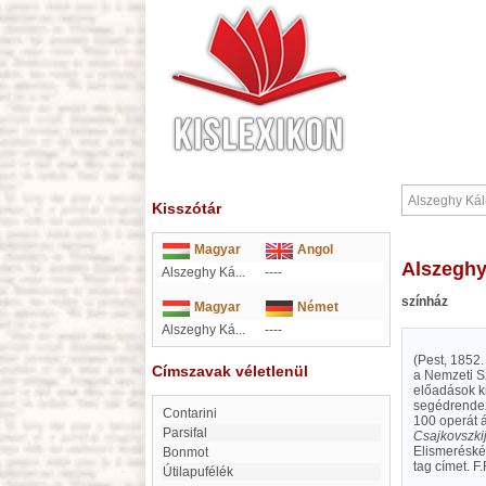
Kisszótár
Magyar
Angol
Alszegh
Alszeghy Ká...
----
színház
Magyar
Német
Alszeghy Ká...
----
(Pest, 1852.
Címszavak véletlenül
a Nemzeti S
előadások k
segédrendező
Contarini
100 operát á
Parsifal
Csajkovszki
Elismeréské
Bonmot
tag címet. F
Útilapufélék