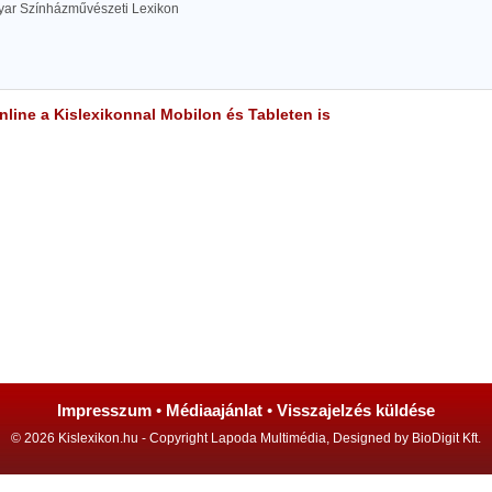
yar Színházművészeti Lexikon
line a Kislexikonnal Mobilon és Tableten is
Impresszum
•
Médiaajánlat
•
Visszajelzés küldése
© 2026 Kislexikon.hu - Copyright Lapoda Multimédia, Designed by BioDigit Kft.