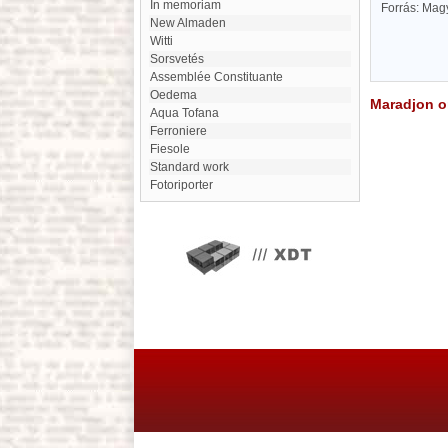
in memoriam
Forrás: Mag
New Almaden
Witti
Sorsvetés
Assemblée Constituante
Oedema
Maradjon on
Aqua Tofana
Ferroniere
Fiesole
Standard work
fotoriporter