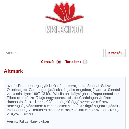
Címszó:
Tartalom:
Altmark
azelőtt Brandenburg egyik kerületének neve, a mai Stendal, Salzwedel,
Osterburg és. Gardelegen járásokat foglalta magában, fővárosa. Stendal
volt a mint ilyen 1807-13 közt Westfalen királyságnak «Departement der
Elbe» címü része. Talaja nagyobbrészt sík, de Gardelegen vidékén
dombos is. A.-ot I. Henrik 928-ban őrgrófsággá szervezte a Szász-
herceagség védelmére a vendek ellen s ebből az őrgrófságból fejlődött ki
Brandenburg. A. területén most 13 város, 523 falu van, összesen (1890)
210,257 lakossal.
Forrás: Pallas Nagylexikon