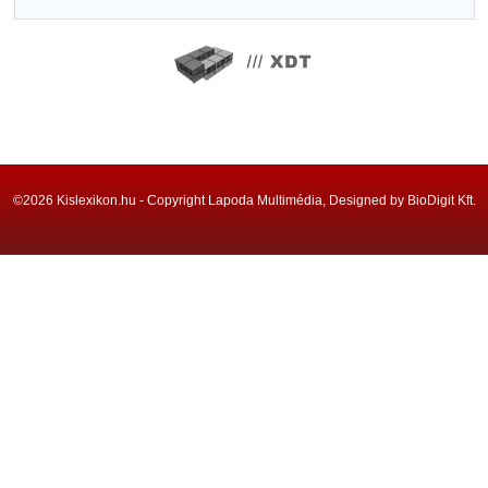
©2026 Kislexikon.hu - Copyright Lapoda Multimédia, Designed by BioDigit Kft.